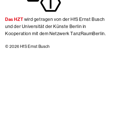
H
r
f
f
n
S
S
s
E
Das HZT
wird getragen von der HfS Ernst Busch
E
t
r
r
B
n
und der Universität der Künste Berlin in
n
u
s
Kooperation mit dem Netzwerk TanzRaumBerlin.
s
s
t
t
c
B
© 2026 HfS Ernst Busch
B
h
u
u
s
s
c
c
h
h