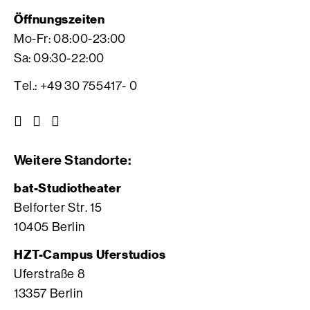
Öffnungszeiten
Mo-Fr: 08:00-23:00
Sa: 09:30-22:00
Tel.: +49 30 755417- 0
Z
Z
Z
u
u
u
r
r
r
Weitere Standorte:
I
V
F
n
i
a
bat-Studiotheater
s
m
c
Belforter Str. 15
t
e
e
10405 Berlin
a
o
b
g
S
o
HZT-Campus Uferstudios
r
e
o
Uferstraße 8
a
i
k
13357 Berlin
m
t
S