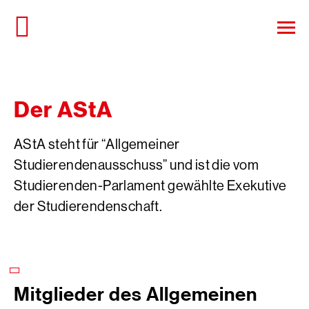
Direkt
zum
Haup
Seiteninhalt
öffn
springen
Der AStA
AStA steht für “Allgemeiner
Studierendenausschuss” und ist die vom
Studierenden-Parlament gewählte Exekutive
der Studierendenschaft.
Mitglieder des Allgemeinen