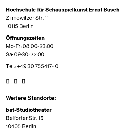
Hochschule für Schauspielkunst Ernst Busch
Zinnowitzer Str. 11
10115 Berlin
Öffnungszeiten
Mo-Fr: 08:00-23:00
Sa: 09:30-22:00
Tel.: +49 30 755417- 0
Z
Z
Z
u
u
u
r
r
r
Weitere Standorte:
I
V
F
n
i
a
bat-Studiotheater
s
m
c
Belforter Str. 15
t
e
e
10405 Berlin
a
o
b