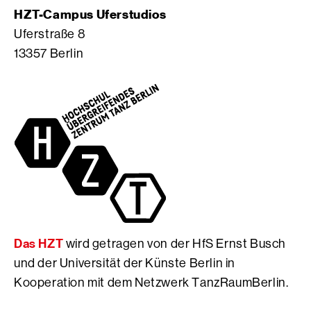
g
S
o
HZT-Campus Uferstudios
r
e
o
Uferstraße 8
a
i
k
13357 Berlin
m
t
S
S
e
e
e
d
i
i
e
t
t
r
e
e
H
d
d
f
e
e
S
r
r
E
H
H
r
f
f
n
S
S
s
E
Das HZT
wird getragen von der HfS Ernst Busch
E
t
r
r
B
n
und der Universität der Künste Berlin in
n
u
s
Kooperation mit dem Netzwerk TanzRaumBerlin.
s
s
t
t
c
B