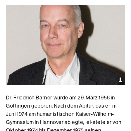
Öffn
der
Bild
Dr. Friedrich Barner wurde am 29. März 1956 in
Göttingen geboren. Nach dem Abitur, das er im
Juni 1974 am humanistischen Kaiser-Wilhelm-
Gymnasium in Hannover ablegte, lei-stete er von
Oktober 1974 bis Dezember 1975 seinen