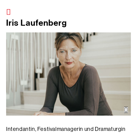
Iris Laufenberg
Öffn
der
Bild
Intendantin, Festivalmanagerin und Dramaturgin