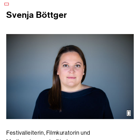
Svenja Böttger
Öffn
der
Bild
Festivalleiterin, Filmkuratorin und