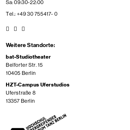
Sa: 09:30-22:00
Tel.: +49 30 755417- 0
Z
Z
Z
u
u
u
r
r
r
Weitere Standorte:
I
V
F
n
i
a
bat-Studiotheater
s
m
c
Belforter Str. 15
t
e
e
10405 Berlin
a
o
b
g
S
o
HZT-Campus Uferstudios
r
e
o
Uferstraße 8
a
i
k
13357 Berlin
m
t
S
S
e
e
e
d
i
i
e
t
t
r
e