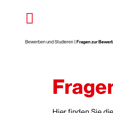
Direkt
zum
Seiteninhalt
springen
Fragen zur Bewer
Bewerben und Studieren
Frage
Hier finden Sie d