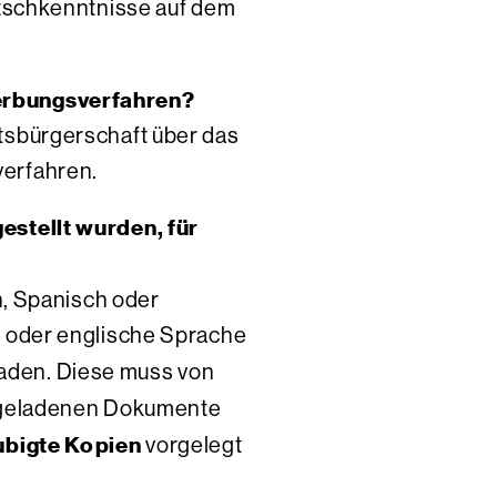
utschkenntnisse auf dem
werbungsverfahren?
tsbürgerschaft über das
verfahren.
estellt wurden, für
h, Spanisch oder
e oder englische Sprache
aden. Diese muss von
chgeladenen Dokumente
ubigte Kopien
vorgelegt