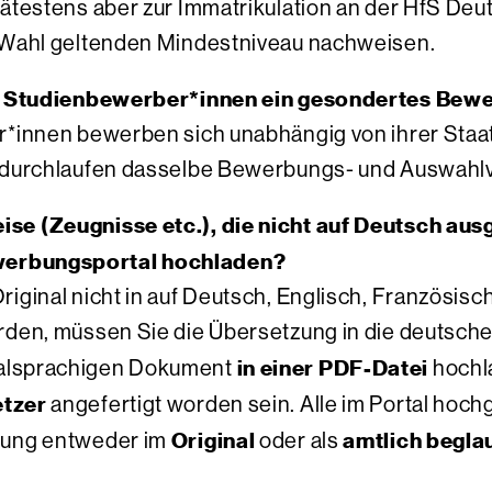
pätestens aber zur Immatrikulation an der HfS De
r Wahl geltenden Mindestniveau nachweisen.
ale Studienbewerber*innen ein gesondertes Be
r*innen bewerben sich unabhängig von ihrer Staa
d durchlaufen dasselbe Bewerbungs- und Auswahl
se (Zeugnisse etc.), die nicht auf Deutsch ausg
erbungsportal hochladen?
iginal nicht in auf Deutsch, Englisch, Französisc
rden, müssen Sie die Übersetzung in die deutsch
in einer PDF-Datei
nalsprachigen Dokument
hochl
etzer
angefertigt worden sein. Alle im Portal ho
Original
amtlich begla
bung entweder im
oder als