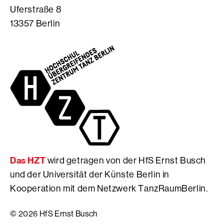
r
e
o
Uferstraße 8
a
i
k
13357 Berlin
m
t
S
S
e
e
e
d
i
i
e
t
t
r
e
e
H
d
d
f
e
e
S
r
r
E
H
H
r
f
f
n
S
S
s
E
Das HZT
wird getragen von der HfS Ernst Busch
E
t
r
r
B
n
und der Universität der Künste Berlin in
n
u
s
Kooperation mit dem Netzwerk TanzRaumBerlin.
s
s
t
t
c
B
© 2026 HfS Ernst Busch
B
h
u