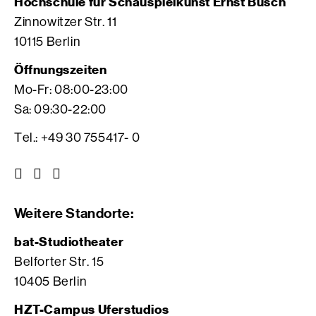
Hochschule für Schauspielkunst Ernst Busch
Zinnowitzer Str. 11
10115 Berlin
Öffnungszeiten
Mo-Fr: 08:00-23:00
Sa: 09:30-22:00
Tel.: +49 30 755417- 0
Z
Z
Z
u
u
u
r
r
r
Weitere Standorte:
I
V
F
n
i
a
bat-Studiotheater
s
m
c
Belforter Str. 15
t
e
e
10405 Berlin
a
o
b
g
S
o
HZT-Campus Uferstudios