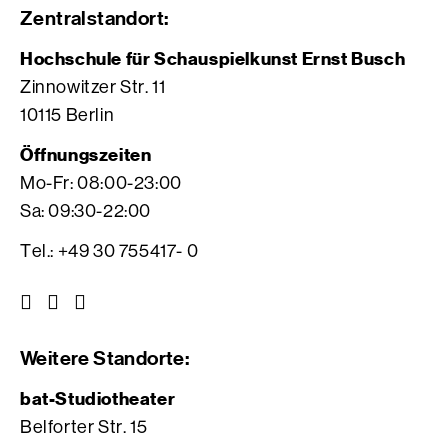
Zentralstandort:
Hochschule für Schauspielkunst Ernst Busch
Zinnowitzer Str. 11
10115 Berlin
Öffnungszeiten
Mo-Fr: 08:00-23:00
Sa: 09:30-22:00
Tel.: +49 30 755417- 0
Z
Z
Z
u
u
u
r
r
r
Weitere Standorte:
I
V
F
n
i
a
bat-Studiotheater
s
m
c
Belforter Str. 15
t
e
e