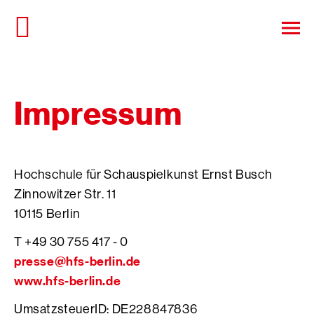
Direkt
zum
Haup
Seiteninhalt
öffn
springen
Impressum
Hochschule für Schauspielkunst Ernst Busch
Zinnowitzer Str. 11
10115 Berlin
T +49 30 755 417 - 0
presse@hfs-berlin.de
www.hfs-berlin.de
UmsatzsteuerID: DE228847836