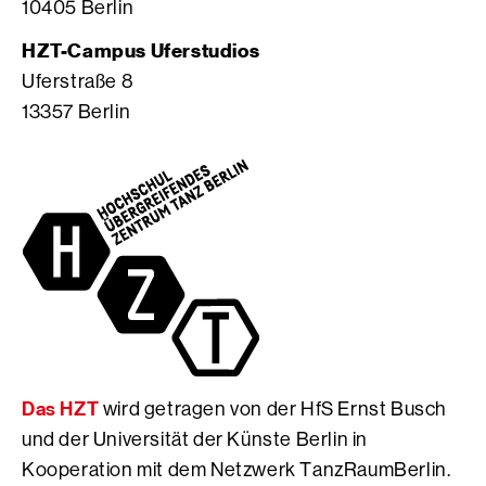
10405 Berlin
a
o
b
g
S
o
HZT-Campus Uferstudios
r
e
o
Uferstraße 8
a
i
k
13357 Berlin
m
t
S
S
e
e
e
d
i
i
e
t
t
r
e
e
H
d
d
f
e
e
S
r
r
E
H
H
r
f
f
n
S
S
s
E
Das HZT
wird getragen von der HfS Ernst Busch
E
t
r
r
B
n
und der Universität der Künste Berlin in
n
u
s
Kooperation mit dem Netzwerk TanzRaumBerlin.