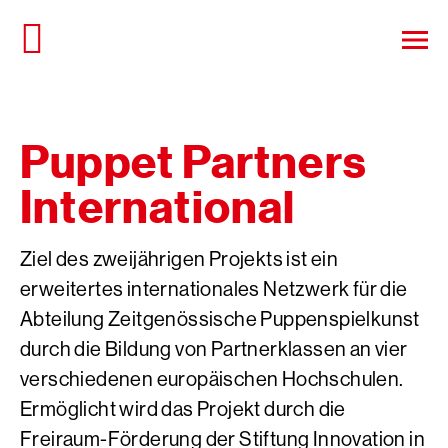
Direkt
zum
Haup
Seiteninhalt
öffn
springen
Puppet Partners
International
Ziel des zweijährigen Projekts ist ein
erweitertes internationales Netzwerk für die
Abteilung Zeitgenössische Puppenspielkunst
durch die Bildung von Partnerklassen an vier
verschiedenen europäischen Hochschulen.
Ermöglicht wird das Projekt durch die
Freiraum-Förderung der Stiftung Innovation in