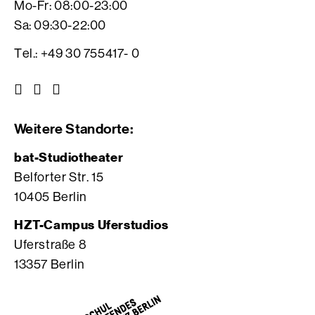
Mo-Fr: 08:00-23:00
Sa: 09:30-22:00
Tel.: +49 30 755417- 0
Z
Z
Z
u
u
u
r
r
r
Weitere Standorte:
I
V
F
n
i
a
bat-Studiotheater
s
m
c
Belforter Str. 15
t
e
e
10405 Berlin
a
o
b
g
S
o
HZT-Campus Uferstudios
r
e
o
Uferstraße 8
a
i
k
13357 Berlin
m
t
S
S
e
e
e
d
i
i
e
t