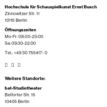
Hochschule für Schauspielkunst Ernst Busch
Zinnowitzer Str. 11
10115 Berlin
Öffnungszeiten
Mo-Fr: 08:00-23:00
Sa: 09:30-22:00
Tel.: +49 30 755417- 0
Z
Z
Z
u
u
u
r
r
r
Weitere Standorte:
I
V
F
n
i
a
bat-Studiotheater
s
m
c
Belforter Str. 15
t
e
e
10405 Berlin
a
o
b