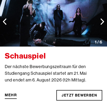
Ein
Ei
Element
El
zurück
we
blättern
blä
1 / 6
Schauspiel
Der nächste Bewerbungszeitraum für den
Studiengang Schauspiel startet am 21. Mai
und endet am 6. August 2026 (12h Mittag).
MEHR
JETZT BEWERBEN