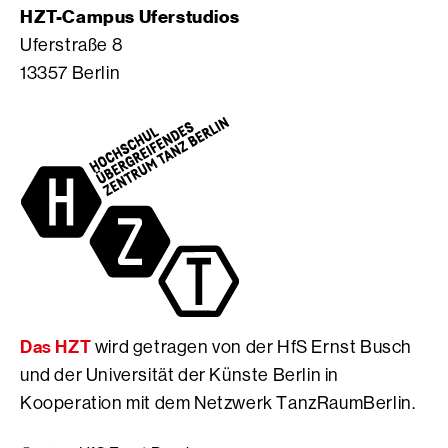
g
S
o
HZT-Campus Uferstudios
r
e
o
Uferstraße 8
a
i
k
13357 Berlin
m
t
S
S
e
e
e
d
i
i
e
t
t
r
e
e
H
d
d
f
e
e
S
r
r
E
H
H
r
f
f
n
S
S
s
E
Das HZT
wird getragen von der HfS Ernst Busch
E
t
r
r
B
n
und der Universität der Künste Berlin in
n
u
s
Kooperation mit dem Netzwerk TanzRaumBerlin.
s
s
t
t
c
B