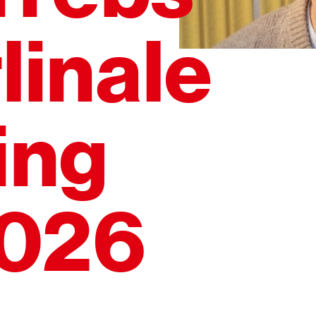
rlinale
ing
2026