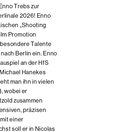
 Enno Trebs zur
erlinale 2026! Enno
äischen „Shooting
Film Promotion
ch besondere Talente
 nach Berlin ein. Enno
auspiel an der HfS
n Michael Hanekes
eht man ihn in vielen
), wobei er
etzold zusammen
ntensiven, präzisen
mit einer
st soll er in Nicolas