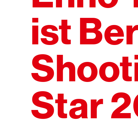
ist Be
Shoot
Star 