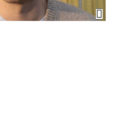
Öffnen/Schli
der
Bildunterschrif