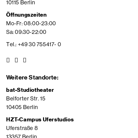
10115 Berlin
Öffnungszeiten
Mo-Fr: 08:00-23:00
Sa: 09:30-22:00
Tel.: +49 30 755417- 0
Z
Z
Z
u
u
u
r
r
r
Weitere Standorte:
I
V
F
n
i
a
bat-Studiotheater
s
m
c
Belforter Str. 15
t
e
e
10405 Berlin
a
o
b
g
S
o
HZT-Campus Uferstudios
r
e
o
Uferstraße 8
a
i
k
13357 Berlin
m
t
S