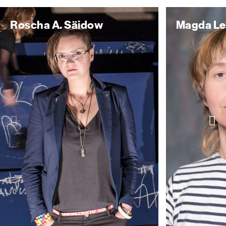
Roscha A. Säidow
Magda Le
Slider
Sl
nach
n
links
r
schieben
s