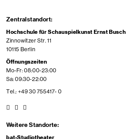
Zentralstandort:
Hochschule für Schauspielkunst Ernst Busch
Zinnowitzer Str. 11
10115 Berlin
Öffnungszeiten
Mo-Fr: 08:00-23:00
Sa: 09:30-22:00
Tel.: +49 30 755417- 0
Z
Z
Z
u
u
u
r
r
r
Weitere Standorte:
I
V
F
n
i
a
bat-Studiotheater