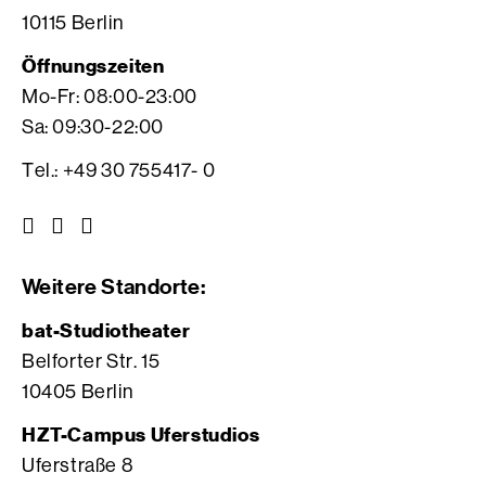
10115 Berlin
Öffnungszeiten
Mo-Fr: 08:00-23:00
Sa: 09:30-22:00
Tel.: +49 30 755417- 0
Z
Z
Z
u
u
u
r
r
r
Weitere Standorte:
I
V
F
n
i
a
bat-Studiotheater
s
m
c
Belforter Str. 15
t
e
e
10405 Berlin
a
o
b
g
S
o
HZT-Campus Uferstudios
r
e
o
Uferstraße 8
a
i
k