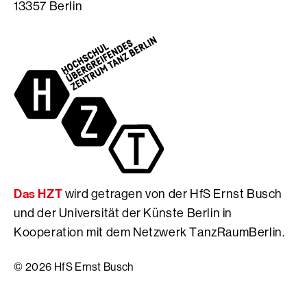
13357 Berlin
m
t
S
S
e
e
e
d
i
i
e
t
t
r
e
e
H
d
d
f
e
e
S
r
r
E
H
H
r
f
f
n
S
S
s
E
Das HZT
wird getragen von der HfS Ernst Busch
E
t
r
r
B
n
und der Universität der Künste Berlin in
n
u
s
Kooperation mit dem Netzwerk TanzRaumBerlin.
s
s
t
t
c
B
© 2026 HfS Ernst Busch
B
h
u
u
s