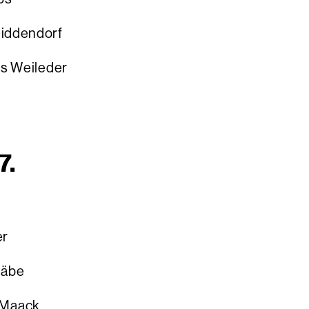
dendorf
Weileder
7.
r
äbe
Maack