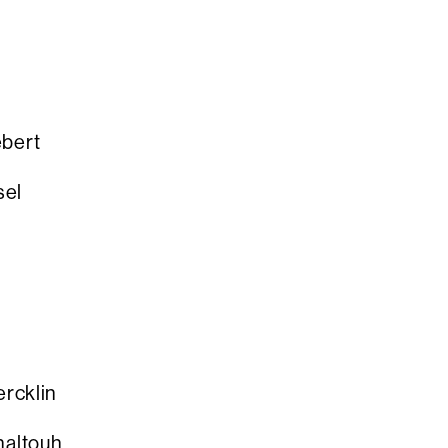
Reigen
bert
el
rcklin
touh