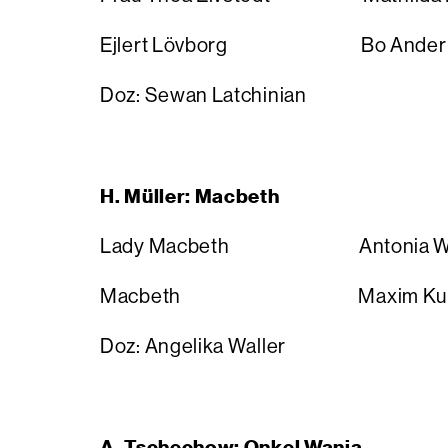
Ejlert Lövborg Bo Ander
Doz: Sewan Latchinian
H. Müller: Macbeth
Lady Macbeth Antonia Wi
Macbeth Maxim Kur
Doz: Angelika Waller
A. Tschechow: Onkel Wanja