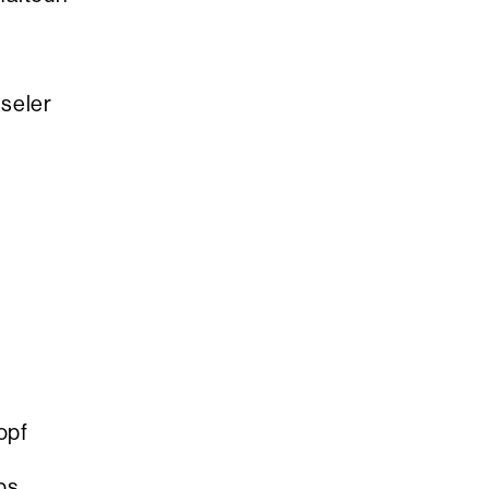
eler
pf
bs