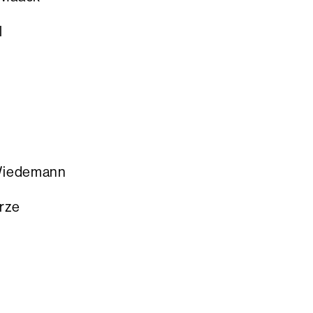
l
edemann
ze