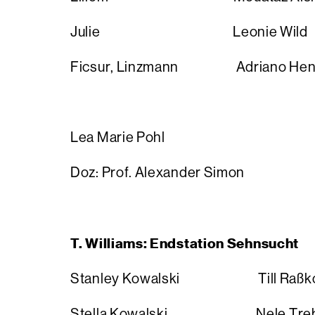
Julie Leonie Wild
Ficsur, Linzmann Adriano Hens
Lea Marie Pohl
Doz: Prof. Alexander Simon
T. Williams: Endstation Sehnsucht
Stanley Kowalski Till Raßko
Stella Kowalski Nele Tre