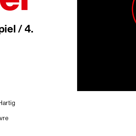
iel / 4.
tig
re