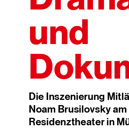
und
Dokum
Die Inszenierung Mitl
Noam Brusilovsky am
Residenztheater in M