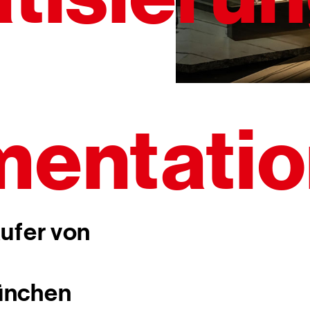
entatio
äufer von
ünchen