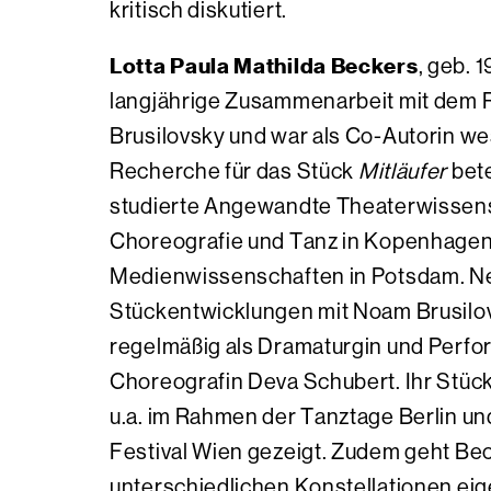
kritisch diskutiert.
Lotta Paula Mathilda Beckers
, geb. 
langjährige Zusammenarbeit mit dem
Brusilovsky und war als Co-Autorin we
Recherche für das Stück
Mitläufer
bete
studierte Angewandte Theaterwissens
Choreografie und Tanz in Kopenhagen
Medienwissenschaften in Potsdam. N
Stückentwicklungen mit Noam Brusilovs
regelmäßig als Dramaturgin und Perfor
Choreografin Deva Schubert. Ihr Stüc
u.a. im Rahmen der Tanztage Berlin u
Festival Wien gezeigt. Zudem geht Bec
unterschiedlichen Konstellationen ei