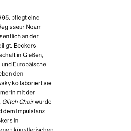
1995, pflegt eine
 Regisseur Noam
sentlich an der
iligt. Beckers
chaft in Gießen,
 und Europäische
eben den
ky kollaboriert sie
merin mit der
k
Glitch Choir
wurde
nd dem Impulstanz
kers in
genen künstlerischen