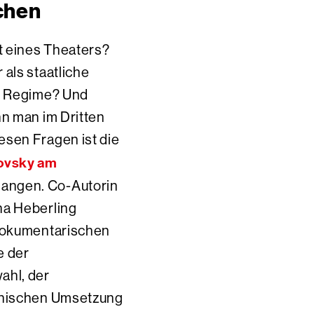
chen
t eines Theaters?
als staatliche
um Regime? Und
nn man im Dritten
esen Fragen ist die
ovsky am
angen. Co-Autorin
na Heberling
 dokumentarischen
e der
ahl, der
zenischen Umsetzung