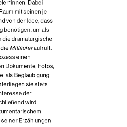
eler*innen. Dabei
 Raum mit seinen je
d von der Idee, dass
g benötigen, um als
n die dramaturgische
 die
Mitläufer
aufruft.
rozess einen
den Dokumente, Fotos,
l als Beglaubigung
terliegen sie stets
Interesse der
chließend wird
dokumentarischem
t seiner Erzählungen