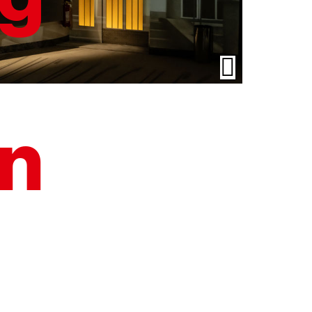
Öffnen/Schli
der
Bildunterschrif
n