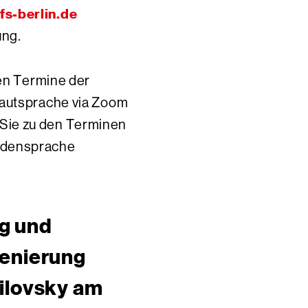
s-berlin.de
ung.
ten Termine der
Lautsprache via Zoom
ls Sie zu den Terminen
rdensprache
g und
zenierung
ilovsky am