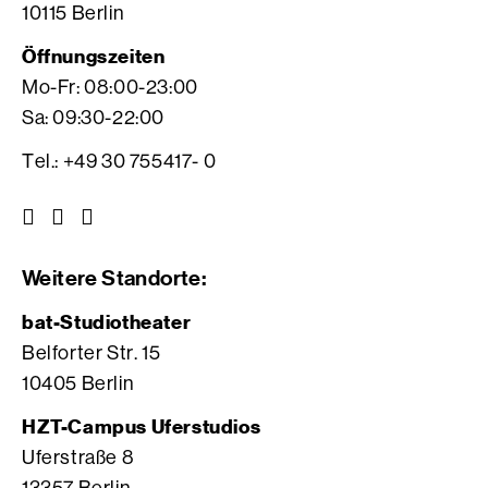
10115 Berlin
Öffnungszeiten
Mo-Fr: 08:00-23:00
Sa: 09:30-22:00
Tel.: +49 30 755417- 0
Z
Z
Z
u
u
u
r
r
r
Weitere Standorte:
I
V
F
n
i
a
bat-Studiotheater
s
m
c
Belforter Str. 15
t
e
e
10405 Berlin
a
o
b
g
S
o
HZT-Campus Uferstudios
r
e
o
Uferstraße 8
a
i
k