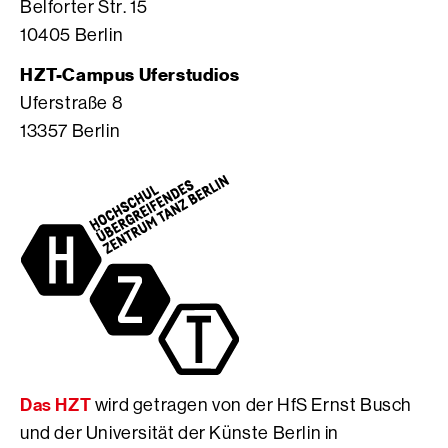
Belforter Str. 15
t
e
e
10405 Berlin
a
o
b
g
S
o
HZT-Campus Uferstudios
r
e
o
Uferstraße 8
a
i
k
13357 Berlin
m
t
S
S
e
e
e
d
i
i
e
t
t
r
e
e
H
d
d
f
e
e
S
r
r
E
H
H
r
f
f
n
S
S
s
E
Das HZT
wird getragen von der HfS Ernst Busch
E
t
r
r
B
n
und der Universität der Künste Berlin in