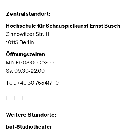
Zentralstandort:
Hochschule für Schauspielkunst Ernst Busch
Zinnowitzer Str. 11
10115 Berlin
Öffnungszeiten
Mo-Fr: 08:00-23:00
Sa: 09:30-22:00
Tel.: +49 30 755417- 0
Z
Z
Z
u
u
u
r
r
r
Weitere Standorte:
I
V
F
n
i
a
bat-Studiotheater
s
m
c