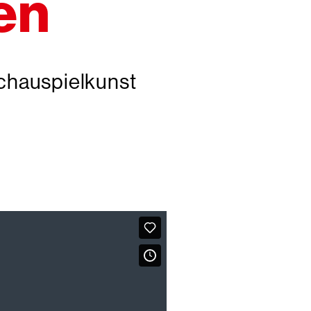
en
chauspielkunst