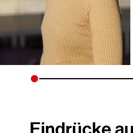
links
schieben
Eindrücke au