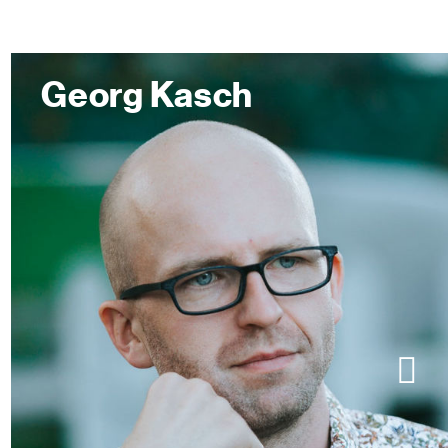
Georg Kasch
Sl
n