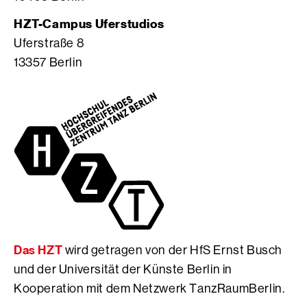
a
o
b
g
S
o
HZT-Campus Uferstudios
r
e
o
Uferstraße 8
a
i
k
13357 Berlin
m
t
S
S
e
e
e
d
i
i
e
t
t
r
e
e
H
d
d
f
e
e
S
r
r
E
H
H
r
f
f
n
S
S
s
E
Das HZT
wird getragen von der HfS Ernst Busch
E
t
r
r
B
n
und der Universität der Künste Berlin in
n
u
s
Kooperation mit dem Netzwerk TanzRaumBerlin.
s
s
t