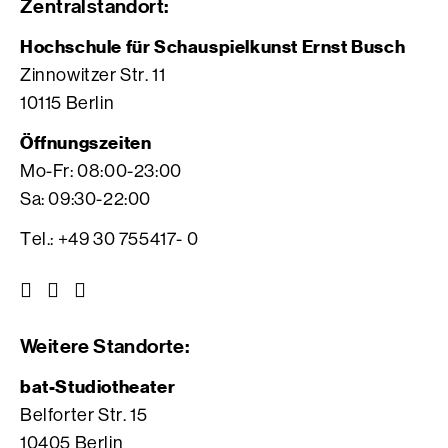
Zentralstandort:
Hochschule für Schauspielkunst Ernst Busch
Zinnowitzer Str. 11
10115 Berlin
Öffnungszeiten
Mo-Fr: 08:00-23:00
Sa: 09:30-22:00
Tel.: +49 30 755417- 0
Z
Z
Z
u
u
u
r
r
r
Weitere Standorte:
I
V
F
n
i
a
bat-Studiotheater
s
m
c
Belforter Str. 15
t
e
e
10405 Berlin