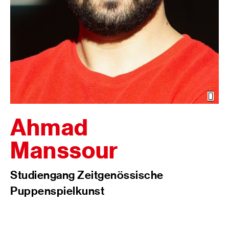
Öffn
der
Bild
Ahmad
Manssour
Studiengang Zeitgenössische
Puppenspielkunst