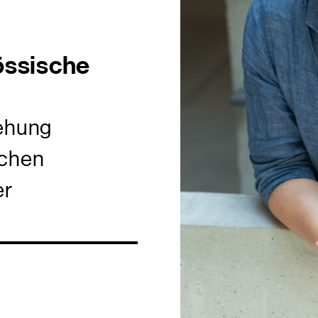
össische
iehung
echen
er