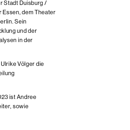
r Stadt Duisburg /
r Essen, dem Theater
rlin. Sein
cklung und der
alysen in der
 Ulrike Völger die
eilung
023 ist Andree
iter, sowie