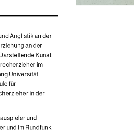
nd Anglistik an der
rziehung an der
 Darstellende Kunst
precherzieher im
ng Universität
ule für
herzieher in der
auspieler und
ter und im Rundfunk