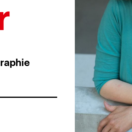
r
raphie