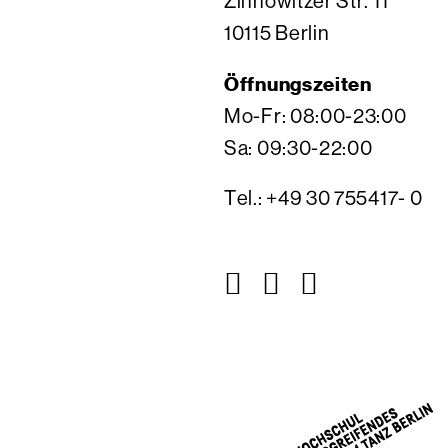
Zinnowitzer Str. 11
10115 Berlin
Öffnungszeiten
Mo-Fr: 08:00-23:00
Sa: 09:30-22:00
Tel.: +49 30 755417- 0
Z
Z
Z
u
u
u
r
r
r
I
V
F
n
i
a