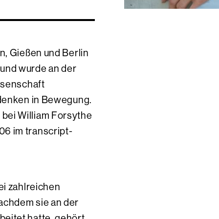
n, Gießen und Berlin
 und wurde an der
issenschaft
 denken in Bewegung.
bei William Forsythe
6 im transcript-
ei zahlreichen
achdem sie an der
eitet hatte, gehört