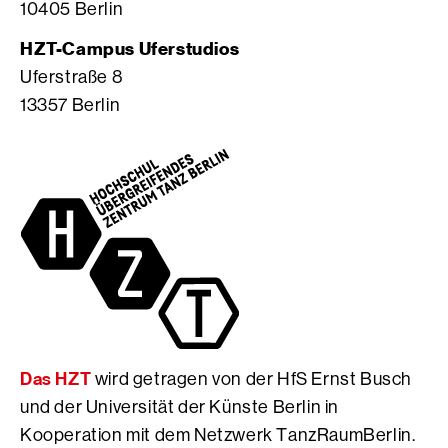
10405 Berlin
a
o
b
g
S
o
HZT-Campus Uferstudios
r
e
o
Uferstraße 8
a
i
k
13357 Berlin
m
t
S
S
e
e
e
d
i
i
e
t
t
r
e
e
H
d
d
f
e
e
S
r
r
E
H
H
r
f
f
n
S
S
s
E
Das HZT
wird getragen von der HfS Ernst Busch
E
t
r
r
B
n
und der Universität der Künste Berlin in
n
u
s
Kooperation mit dem Netzwerk TanzRaumBerlin.