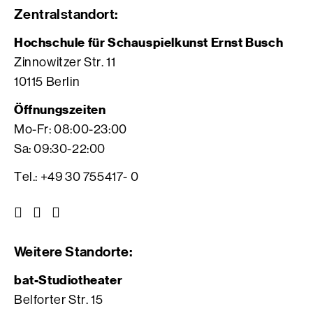
Zentralstandort:
Hochschule für Schauspielkunst Ernst Busch
Zinnowitzer Str. 11
10115 Berlin
Öffnungszeiten
Mo-Fr: 08:00-23:00
Sa: 09:30-22:00
Tel.: +49 30 755417- 0
Z
Z
Z
u
u
u
r
r
r
Weitere Standorte:
I
V
F
n
i
a
bat-Studiotheater
s
m
c
Belforter Str. 15
t
e
e