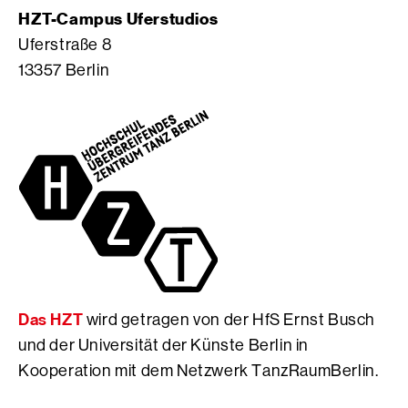
g
S
o
HZT-Campus Uferstudios
r
e
o
Uferstraße 8
a
i
k
13357 Berlin
m
t
S
S
e
e
e
d
i
i
e
t
t
r
e
e
H
d
d
f
e
e
S
r
r
E
H
H
r
f
f
n
S
S
s
E
Das HZT
wird getragen von der HfS Ernst Busch
E
t
r
r
B
n
und der Universität der Künste Berlin in
n
u
s
Kooperation mit dem Netzwerk TanzRaumBerlin.
s
s
t
t
c
B