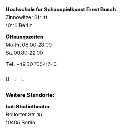
Hochschule für Schauspielkunst Ernst Busch
Zinnowitzer Str. 11
10115 Berlin
Öffnungszeiten
Mo-Fr: 08:00-23:00
Sa: 09:30-22:00
Tel.: +49 30 755417- 0
Z
Z
Z
u
u
u
r
r
r
Weitere Standorte:
I
V
F
n
i
a
bat-Studiotheater
s
m
c
Belforter Str. 15
t
e
e
10405 Berlin
a
o
b