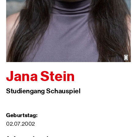
Öffn
der
Bild
Jana Stein
Studiengang Schauspiel
Geburtstag:
02.07.2002