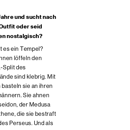
-Jahre und sucht nach
utfit oder seid
hen nostalgisch?
st es ein Tempel?
nnen löffeln den
-Split des
ände sind klebrig. Mit
basteln sie an ihren
ännern. Sie ahnen
seidon, der Medusa
hene, die sie bestraft
es Perseus. Und als