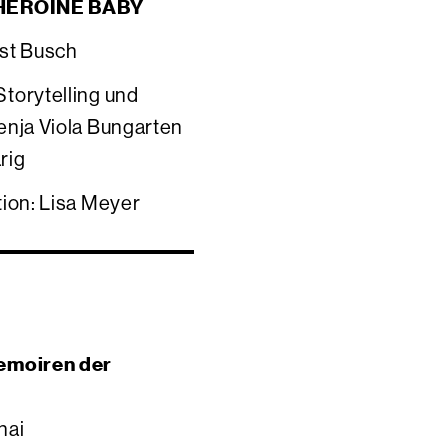
 HEROINE BABY
st Busch
torytelling und
enja Viola Bungarten
rig
tion: Lisa Meyer
emoiren der
hai