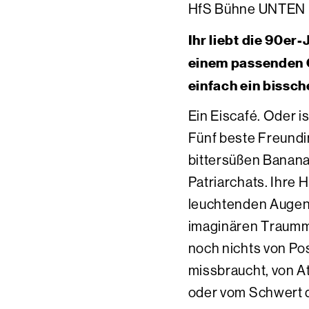
HfS Bühne UNTEN
Ihr liebt die 90er
einem passenden O
einfach ein bissc
Ein Eiscafé. Oder i
Fünf beste Freundi
bittersüßen Banana
Patriarchats. Ihre H
leuchtenden Augen 
imaginären Traumm
noch nichts von Po
missbraucht, von At
oder vom Schwert d