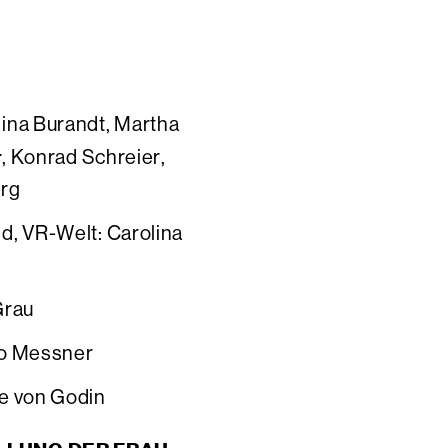
ina Burandt, Martha
r
, Konrad Schreier,
erg
d, VR-Welt: Carolina
Grau
co Messner
e von Godin