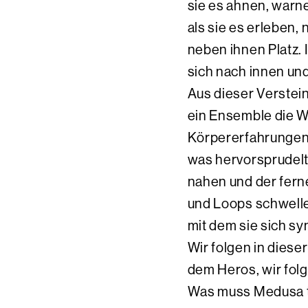
sie es ahnen, warne
als sie es erleben
neben ihnen Platz.
sich nach innen un
Aus dieser Verstei
ein Ensemble die 
Körpererfahrungen 
was hervorsprudelt 
nahen und der fern
und Loops schwelle
mit dem sie sich sy
Wir folgen in diese
dem Heros, wir fol
Was muss Medusa t