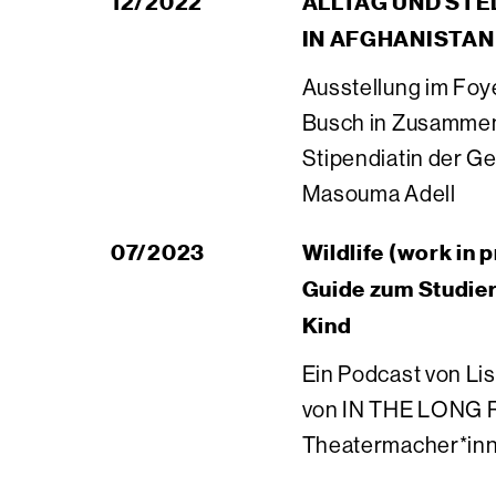
12/2022
ALLTAG UND STE
IN AFGHANISTAN
Ausstellung im Foy
Busch in Zusammen
Stipendiatin der G
Masouma Adell
07/2023
Wildlife (work in 
Guide zum Studier
Kind
Ein Podcast von L
von IN THE LONG 
Theatermacher*in