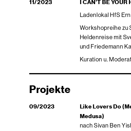
11/2023
I CAN'T BE YOUR
Ladenlokal HfS Ern
Workshopreihe zu S
Heldenreise mit Sv
und Friedemann Ka
Kuration u. Modera
Projekte
09/2023
Like Lovers Do (M
Medusa)
nach Sivan Ben Yis