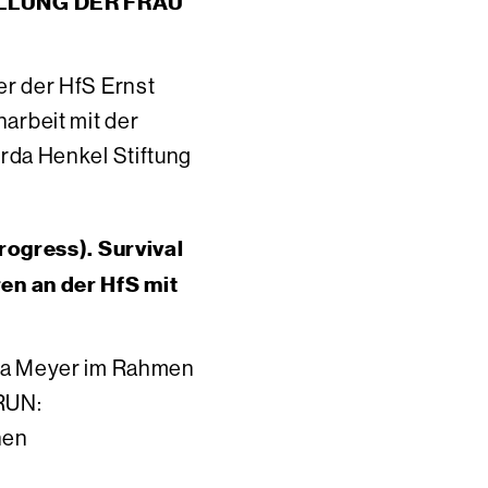
LLUNG DER FRAU
er der HfS Ernst
arbeit mit der
erda Henkel Stiftung
progress). Survival
en an der HfS mit
isa Meyer im Rahmen
RUN:
nen