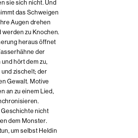
n sie sich nicht. Und
, nimmt das Schweigen
 Ihre Augen drehen
d werden zu Knochen.
nerung heraus öffnet
Wasserhähne der
und hört dem zu,
und zischelt; der
en Gewalt. Motive
n an zu einem Lied,
nchronisieren.
r Geschichte nicht
gen dem Monster.
un, um selbst Heldin