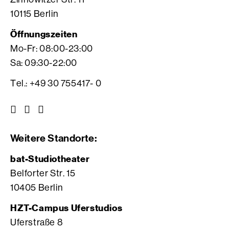
10115 Berlin
Öffnungszeiten
Mo-Fr: 08:00-23:00
Sa: 09:30-22:00
Tel.: +49 30 755417- 0
Z
Z
Z
u
u
u
r
r
r
Weitere Standorte:
I
V
F
n
i
a
bat-Studiotheater
s
m
c
Belforter Str. 15
t
e
e
10405 Berlin
a
o
b
g
S
o
HZT-Campus Uferstudios
r
e
o
Uferstraße 8
a
i
k