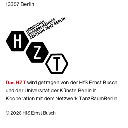
13357 Berlin
m
t
S
S
e
e
e
d
i
i
e
t
t
r
e
e
H
d
d
f
e
e
S
r
r
E
H
H
r
f
f
n
S
S
s
E
Das HZT
wird getragen von der HfS Ernst Busch
E
t
r
r
B
n
und der Universität der Künste Berlin in
n
u
s
Kooperation mit dem Netzwerk TanzRaumBerlin.
s
s
t
t
c
B
© 2026 HfS Ernst Busch
B
h
u
u
s