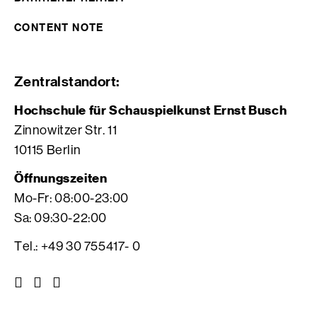
CONTENT NOTE
Zentralstandort:
Hochschule für Schauspielkunst Ernst Busch
Zinnowitzer Str. 11
10115 Berlin
Öffnungszeiten
Mo-Fr: 08:00-23:00
Sa: 09:30-22:00
Tel.: +49 30 755417- 0
Z
Z
Z
u
u
u
r
r
r