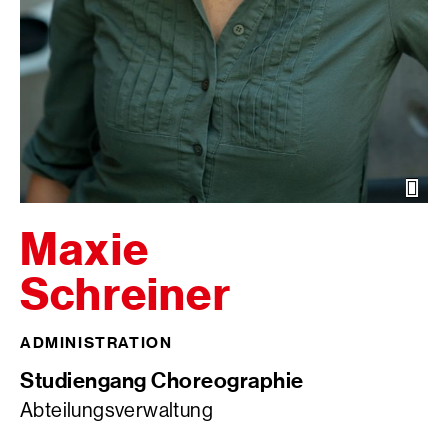
Öffn
der
Bild
Maxie
Schreiner
ADMINISTRATION
Studiengang Choreographie
Abteilungsverwaltung