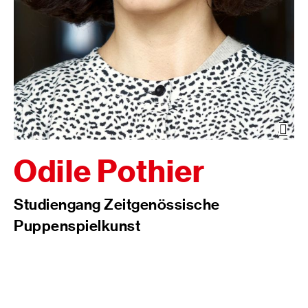
Öffn
der
Bild
Odile Pothier
Studiengang Zeitgenössische
Puppenspielkunst