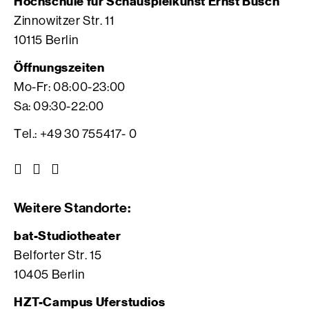
Hochschule für Schauspielkunst Ernst Busch
Zinnowitzer Str. 11
10115 Berlin
Öffnungszeiten
Mo-Fr: 08:00-23:00
Sa: 09:30-22:00
Tel.: +49 30 755417- 0
Z
Z
Z
u
u
u
r
r
r
Weitere Standorte:
I
V
F
n
i
a
bat-Studiotheater
s
m
c
Belforter Str. 15
t
e
e
10405 Berlin
a
o
b
g
S
o
HZT-Campus Uferstudios