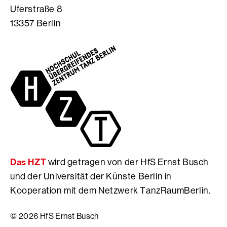
r
e
o
Uferstraße 8
a
i
k
13357 Berlin
m
t
S
S
e
e
e
d
i
i
e
t
t
r
e
e
H
d
d
f
e
e
S
r
r
E
H
H
r
f
f
n
S
S
s
E
Das HZT
wird getragen von der HfS Ernst Busch
E
t
r
r
B
n
und der Universität der Künste Berlin in
n
u
s
Kooperation mit dem Netzwerk TanzRaumBerlin.
s
s
t
t
c
B
© 2026 HfS Ernst Busch
B
h
u