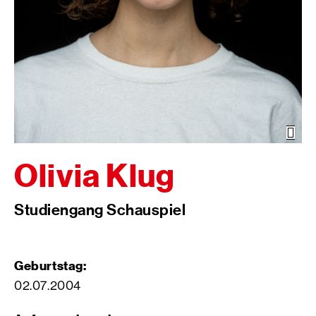
Öffn
der
Bild
Olivia Klug
Studiengang Schauspiel
Geburtstag:
02.07.2004