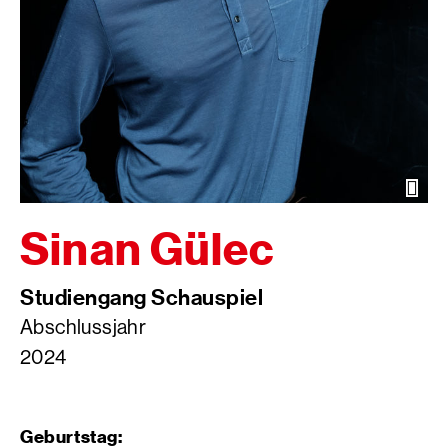
Öffn
der
Bild
Sinan Gülec
Studiengang Schauspiel
Abschlussjahr
2024
Geburtstag: