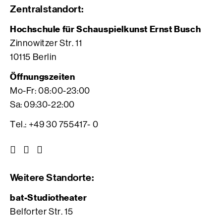
Zentralstandort:
Hochschule für Schauspielkunst Ernst Busch
Zinnowitzer Str. 11
10115 Berlin
Öffnungszeiten
Mo-Fr: 08:00-23:00
Sa: 09:30-22:00
Tel.: +49 30 755417- 0
Z
Z
Z
u
u
u
r
r
r
Weitere Standorte:
I
V
F
n
i
a
bat-Studiotheater
s
m
c
Belforter Str. 15
t
e
e