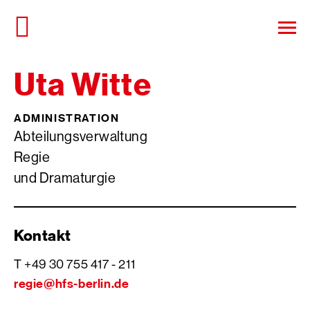
Direkt
zum
Haup
Seiteninhalt
öffn
springen
Uta Witte
ADMINISTRATION
Abteilungsverwaltung
Regie
und Dramaturgie
Kontakt
T +49 30 755 417 - 211
regie
@
hfs-berlin.de