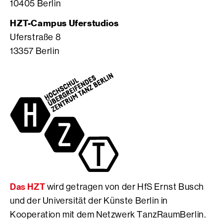
10405 Berlin
a
o
b
g
S
o
HZT-Campus Uferstudios
r
e
o
Uferstraße 8
a
i
k
13357 Berlin
m
t
S
S
e
e
e
d
i
i
e
t
t
r
e
e
H
d
d
f
e
e
S
r
r
E
H
H
r
f
f
n
S
S
s
E
Das HZT
wird getragen von der HfS Ernst Busch
E
t
r
r
B
n
und der Universität der Künste Berlin in
n
u
s
Kooperation mit dem Netzwerk TanzRaumBerlin.