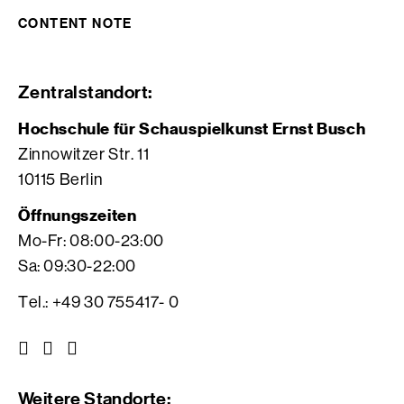
CONTENT NOTE
Zentralstandort:
Hochschule für Schauspielkunst Ernst Busch
Zinnowitzer Str. 11
10115 Berlin
Öffnungszeiten
Mo-Fr: 08:00-23:00
Sa: 09:30-22:00
Tel.: +49 30 755417- 0
Z
Z
Z
u
u
u
r
r
r
Weitere Standorte: