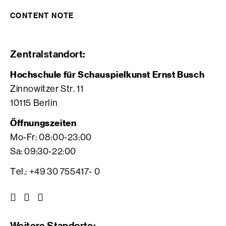
CONTENT NOTE
Zentralstandort:
Hochschule für Schauspielkunst Ernst Busch
Zinnowitzer Str. 11
10115 Berlin
Öffnungszeiten
Mo-Fr: 08:00-23:00
Sa: 09:30-22:00
Tel.: +49 30 755417- 0
Z
Z
Z
u
u
u
r
r
r
Weitere Standorte: