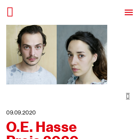
Direkt
zum
Haup
Seiteninhalt
öffn
springen
Öffn
der
Bild
09.09.2020
O.E. Hasse